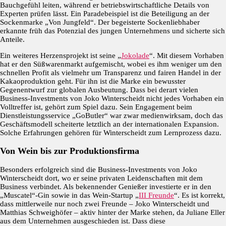
Bauchgefühl leiten, während er betriebswirtschaftliche Details von
Experten prüfen lässt. Ein Paradebeispiel ist die Beteiligung an der
Sockenmarke „Von Jungfeld“. Der begeisterte Sockenliebhaber
erkannte früh das Potenzial des jungen Unternehmens und sicherte sich
Anteile.
Ein weiteres Herzensprojekt ist seine „
Jokolade
“. Mit diesem Vorhaben
hat er den Süßwarenmarkt aufgemischt, wobei es ihm weniger um den
schnellen Profit als vielmehr um Transparenz und fairen Handel in der
Kakaoproduktion geht. Für ihn ist die Marke ein bewusster
Gegenentwurf zur globalen Ausbeutung. Dass bei derart vielen
Business-Investments von Joko Winterscheidt nicht jedes Vorhaben ein
Volltreffer ist, gehört zum Spiel dazu. Sein Engagement beim
Dienstleistungsservice „GoButler“ war zwar medienwirksam, doch das
Geschäftsmodell scheiterte letztlich an der internationalen Expansion.
Solche Erfahrungen gehören für Winterscheidt zum Lernprozess dazu.
Von Wein bis zur Produktionsfirma
Besonders erfolgreich sind die Business-Investments von Joko
Winterscheidt dort, wo er seine privaten Leidenschaften mit dem
Business verbindet. Als bekennender Genießer investierte er in den
„Muscatel“-Gin sowie in das Wein-Startup „
III Freunde
“. Es ist korrekt,
dass mittlerweile nur noch zwei Freunde – Joko Winterscheidt und
Matthias Schweighöfer – aktiv hinter der Marke stehen, da Juliane Eller
aus dem Unternehmen ausgeschieden ist. Dass diese