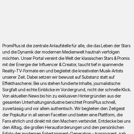
PromiPlus ist die zentrale Anlaufstelle für alle, die das Leben der Stars
und die Dynamik der modernen Medienwelt hautnah verfolgen
möchten. Unser Portal vereint die Welt der klassischen Stars & Promis
mit der Energie der Influencer & Creator, taucht tief in spannende
Reality-TV-Formate ein und begleitet die kreativsten Musik-Artists
unserer Zeit. Dabei setzen wir bewusst auf Substanz statt auf
Effekthascherei: Bei uns stehen fundierte Inhalte, journalistische
Sorgfalt und echte Einblicke im Vordergrund, nicht der schnelle Klick.
Von aktuellen News bis hin zu exklusiven Hintergründen aus der
gesamten Unterhaltungsindustrie berichtet PromiPlus schnell,
zuverlässig und vor allem authentisch. Wir begleiten den Zeitgeist
der Popkultur in all seinen Facetten und bieten eine Plattform, die
Fans ehrlich und direkt mit den Machern verbindet. Entdecke bei uns
den Alltag, die großen Herausforderungen und den persönlichen
Erfolg der modernen Entertainment-Generation – transparent, nah