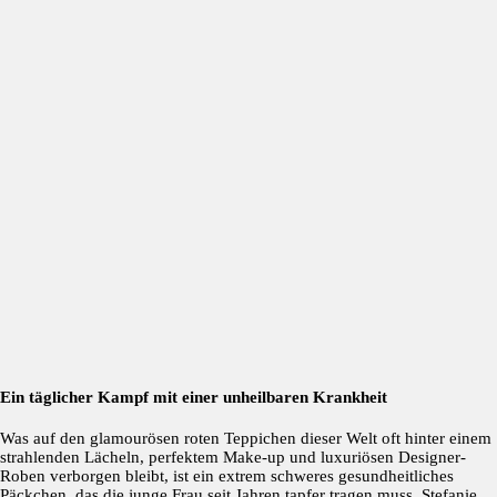
Ein täglicher Kampf mit einer unheilbaren Krankheit
Was auf den glamourösen roten Teppichen dieser Welt oft hinter einem
strahlenden Lächeln, perfektem Make-up und luxuriösen Designer-
Roben verborgen bleibt, ist ein extrem schweres gesundheitliches
Päckchen, das die junge Frau seit Jahren tapfer tragen muss. Stefanie