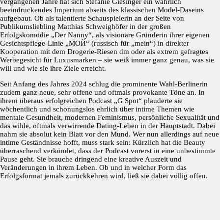
vergangenen Jahre hat sich Stefanie Giesinger ein wahrlich
beeindruckendes Imperium abseits des klassischen Model-Daseins
aufgebaut. Ob als talentierte Schauspielerin an der Seite von
Publikumsliebling Matthias Schweighöfer in der großen
Erfolgskomödie „Der Nanny“, als visionäre Gründerin ihrer eigenen
Gesichtspflege-Linie „МОЙ“ (russisch für „mein“) in direkter
Kooperation mit dem Drogerie-Riesen dm oder als extrem gefragtes
Werbegesicht für Luxusmarken – sie weiß immer ganz genau, was sie
will und wie sie ihre Ziele erreicht.
Seit Anfang des Jahres 2024 schlug die prominente Wahl-Berlinerin
zudem ganz neue, sehr offene und oftmals provokante Töne an. In
ihrem überaus erfolgreichen Podcast „G Spot“ plauderte sie
wöchentlich und schonungslos ehrlich über intime Themen wie
mentale Gesundheit, modernen Feminismus, persönliche Sexualität und
das wilde, oftmals verwirrende Dating-Leben in der Hauptstadt. Dabei
nahm sie absolut kein Blatt vor den Mund. Wer nun allerdings auf neue
intime Geständnisse hofft, muss stark sein: Kürzlich hat die Beauty
überraschend verkündet, dass der Podcast vorerst in eine unbestimmte
Pause geht. Sie brauche dringend eine kreative Auszeit und
Veränderungen in ihrem Leben. Ob und in welcher Form das
Erfolgsformat jemals zurückkehren wird, ließ sie dabei völlig offen.