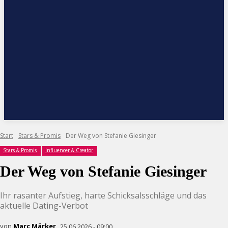
Start
Stars & Promis
Der Weg von Stefanie Giesinger
Stars & Promis
Influencer & Creator
Der Weg von Stefanie Giesinger
Ihr rasanter Aufstieg, harte Schicksalsschläge und das
aktuelle Dating-Verbot
von
Marc Märker
25.06.2026 - 09:00