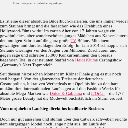
Foto: instagram.com/stefaniegiesinger
Es ist eine dieser absoluten Bilderbuch-Karrieren, die uns immer wieder
zum Staunen bringt und die fast schon wie das Drehbuch eines
Hollywood-Films wirkt! Im zarten Alter von 17 Jahren wagte ein
gewöhnliches, aber wunderschönes junges Mädchen aus Kaiserslautern
den mutigen Schritt auf die ganz große
TV
-Bühne. Mit einem
gewaltigen und durchschlagenden Erfolg: Im Jahr 2014 schnappte sich
Stefanie Giesinger vor den Augen von Millionen Zuschauern und
gegen sage und schreibe 15.000 Konkurrentinnen den überaus
begehrten Titel in der neunten Staffel von
Heidi Klum
s Castingshow
„Germany’s Next Topmodel“.
Seit diesem historischen Moment im Kölner Finale ging es nur noch
steil bergauf. Von der glänzenden Titelseite der deutschen
Cosmopolitan, lukrativen Werbedeals mit Opel bis hin zu den hart
umkämpften internationalen Laufstegen auf den Fashion Weeks für
absolute Mega-Marken wie
Dolce & Gabbana
und
L’Oréal
– die 1,77
Meter große Beauty hat die Modewelt buchstäblich im Sturm erobert.
Vom umjubelten Laufsteg direkt ins knallharte Business
Doch nur gut aussehen und stumm über den Catwalk schweben reichte
dem ehrgeizigen Model noch lange nicht aus. Im Laufe der