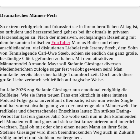
Dramatisches Männer-Pech
So extrem erfolgreich und fokussiert sie in ihrem beruflichen Alltag ist,
so turbulent und herzzerreißend geht es bei ihr oftmals in privaten
Herzensdingen zu. Nach der intensiven, sechsjährigen Beziehung mit
dem bekannten britischen
YouTuber
Marcus Butler und einer
anschließenden, viel diskutierten Liebelei mit Jeremy Steeb, dem Sohn
von Tennislegende Carl-Uwe Steeb, schien sie endlich das ganz große,
beständige Glück gefunden zu haben. Mit dem attraktiven
Männermodel Armando Mayr soll Stefanie Giesinger diversen
Medienberichten zufolge sogar fest verlobt gewesen sein! Man
munkelte bereits über eine baldige Traumhochzeit. Doch auch diese
große Liebe zerbrach schließlich auf tragische Weise.
Im Jahr 2026 zog Stefanie Giesinger nun emotional endgültig die
Reißleine. Wie sie ihren treuen Fans erst kürzlich in einer intimen
Podcast-Folge ganz unverblümt offenbarte, ist sie nun wieder Single
und hat vorerst absolut genug von der anstrengenden Männerwelt. Ihr
radikaler und überraschender Entschluss lautet: Ein striktes Dating-
Verbot für fast ein ganzes Jahr! Sie wolle sich nun in den kommenden
elf Monaten voll und ganz auf sich selbst konzentrieren und innerlich
wachsen. Egal ob mit oder ohne einen neuen Mann an ihrer Seite,
Stefanie Giesinger wird ihren beeindruckenden Weg auch in Zukunft
völlig unbeirrt und strahlend weitergehen.