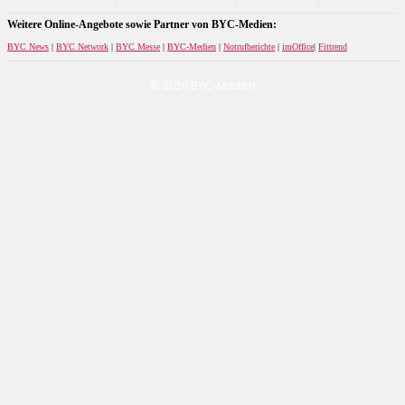
Weitere Online-Angebote sowie Partner von BYC-Medien:
BYC News
|
BYC Network
|
BYC Messe
|
BYC-Medien
|
Notrufberichte
|
imOffice
|
Fittrend
© 2026 BYC-Medien