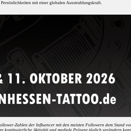
Persönlichkeiten mit einer globalen Ausstrahlungskraft.
 Follower-Zahlen der Influencer mit den meisten Followern dem Stand vo
re kontinuierliche Aktivität und mediale Präsenz täglich verändern k