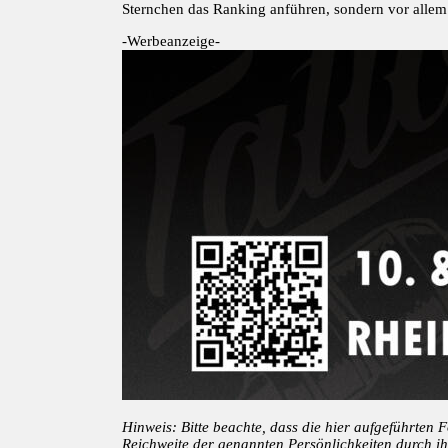
Sternchen das Ranking anführen, sondern vor allem 
-Werbeanzeige-
Hinweis: Bitte beachte, dass die hier aufgeführten
Reichweite der genannten Persönlichkeiten durch ih