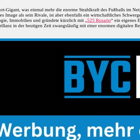
ort-Gigant, was einmal mehr die enorme Strahlkraft des Fußballs im Netz
s Image als sein Rivale, ist aber ebenfalls ein wirtschaftliches Schwe
ologie, Immobilien und gründete kürzlich mit „
525 Rosario
“ ein eigenes 
Brillanz in der heutigen Zeit zwangsläufig mit einer enormen digitalen R