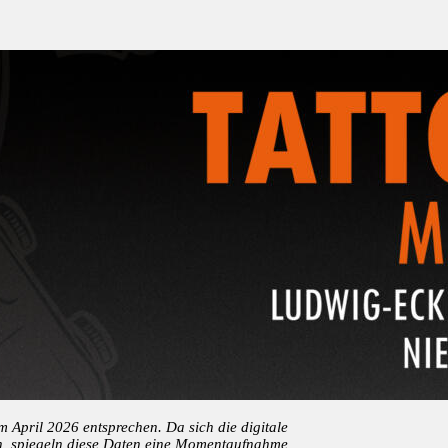
m April 2026 entsprechen. Da sich die digitale
ann, spiegeln diese Daten eine Momentaufnahme