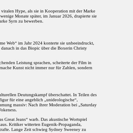
viralen Hype, als sie in Kooperation mit der Marke
 wenige Monate später, im Januar 2026, drapierte sie
arke Syrn zu bewerben.
ame Web“ im Jahr 2024 konterte sie unbeeindruckt,
 danach in das Biopic über die Boxerin Christy
henden Leistung sprachen, scheiterte der Film in
 mache Kunst nicht immer nur für Zahlen, sondern
turellen Deutungskampf überschattet. In Teilen des
igur für eine angeblich „unideologische“,
nahmung massiv: Nach ihrer Moderation bei „Saturday
Wokeness.
s Great Jeans“ warb. Das akustische Wortspiel
aus. Kritiker witterten Eugenik-Propaganda,
strafte. Lange Zeit schwieg Sydney Sweeney zu