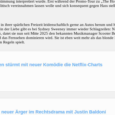
ustimmung interpretiert wurde. Erst während der Promo-Tour zu „The Ho
 politisch vereinnahmen lassen wolle und sich konsequent gegen Hass stell
 in ihrer spärlichen Freizeit leidenschaftlich gerne an Autos herum und
 in der Liebe gibt es bei Sydney Sweeney immer wieder Schlagzeilen: 
 datet sie nun seit Mitte 2025 den bekannten Musikmanager Scooter Br
as Fernsehen dominieren wird. Sie ist eben weit mehr als das blonde M
 Regeln spielt.
 stürmt mit neuer Komödie die Netflix-Charts
t neuer Ärger im Rechtsdrama mit Justin Baldoni