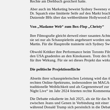
Rechte am Drehbuch gesichert hatte.
Aber auch im Marketing beweist Sydney Sweeney ein 
Dr. Squatch eine limitierte Seife auf den Markt bra
Dutzende BHs über das weltberühmte Hollywood-Ze
Von „Madame Web“ zum Box-Flop „Christy“
Ihre Filmografie gleicht derweil einer rasanten A
sie sei nur als Schauspielerin angeheuert worden u
Martin. Für die Hauptrolle trainierte sich Sydney 
Obwohl Kritiker ihre Performance beim Toronto Film
den USA gnadenlos an den Kinokassen. Trotz des fi
für ihre Wirkung. Für sie sei dieses Projekt das wi
Die politische Projektionsfläche
Abseits ihrer schauspielerischen Leistung wird da
rechten Online-Spektrums, insbesondere im MAGA-Umf
traditionelle Weiblichkeit und als Gegenentwurf zu
Night Live“ im Jahr 2024 feierten rechte Kommentat
Die Debatte eskalierte im Juli 2025, als sie für 
zwischen Jeans und Genen in Verbindung mit einer b
während Donald Trump sich persönlich in die Debat