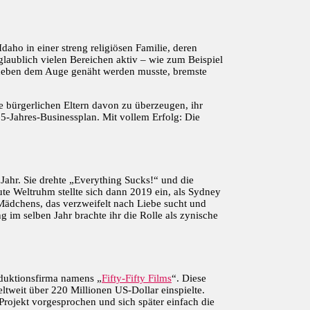
ho in einer streng religiösen Familie, deren
nglaublich vielen Bereichen aktiv – wie zum Beispiel
n neben dem Auge genäht werden musste, bremste
re bürgerlichen Eltern davon zu überzeugen, ihr
 5-Jahres-Businessplan. Mit vollem Erfolg: Die
Jahr. Sie drehte „Everything Sucks!“ und die
te Weltruhm stellte sich dann 2019 ein, als Sydney
Mädchens, das verzweifelt nach Liebe sucht und
g im selben Jahr brachte ihr die Rolle als zynische
oduktionsfirma namens „
Fifty-Fifty Films
“. Diese
tweit über 220 Millionen US-Dollar einspielte.
Projekt vorgesprochen und sich später einfach die