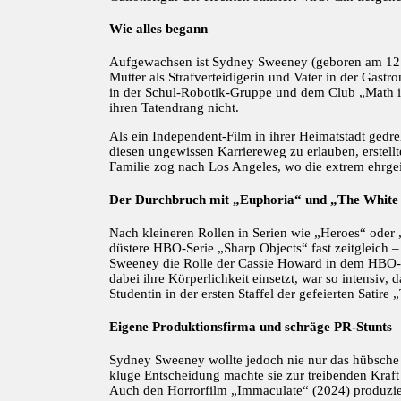
Wie alles begann
Aufgewachsen ist Sydney Sweeney (geboren am 12. S
Mutter als Strafverteidigerin und Vater in der Gastr
in der Schul-Robotik-Gruppe und dem Club „Math is
ihren Tatendrang nicht.
Als ein Independent-Film in ihrer Heimatstadt gedre
diesen ungewissen Karriereweg zu erlauben, erstell
Familie zog nach Los Angeles, wo die extrem ehrgeiz
Der Durchbruch mit „Euphoria“ und „The White
Nach kleineren Rollen in Serien wie „Heroes“ oder „
düstere HBO-Serie „Sharp Objects“ fast zeitgleich 
Sweeney die Rolle der Cassie Howard in dem HBO
dabei ihre Körperlichkeit einsetzt, war so intensiv
Studentin in der ersten Staffel der gefeierten Satire
Eigene Produktionsfirma und schräge PR-Stunts
Sydney Sweeney wollte jedoch nie nur das hübsche 
kluge Entscheidung machte sie zur treibenden Kraft
Auch den Horrorfilm „Immaculate“ (2024) produziert