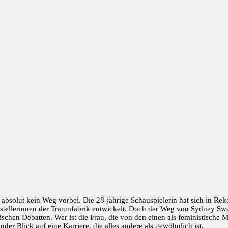
lut kein Weg vorbei. Die 28-jährige Schauspielerin hat sich in Rekor
tellerinnen der Traumfabrik entwickelt. Doch der Weg von Sydney Sween
schen Debatten. Wer ist die Frau, die von den einen als feministische 
ender Blick auf eine Karriere, die alles andere als gewöhnlich ist.