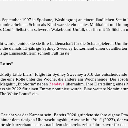
eptember 1997 in Spokane, Washington) an einem ländlichen See in Ida
onomie arbeitete. Schon als Kind war sie ein echtes Multitalent und in u
 Cool“. Selbst ein schwerer Wakeboard-Unfall, der ihr mit 19 Stiche
ht wurde, entdeckte sie ihre Leidenschaft für die Schauspielerei. Um ih
te die damals 13-jährige Sydney Sweeney kurzerhand einen detaillierten
ige Einserschülerin schnell Fuß fasste.
 Lotus“
Pretty Little Liars“ folgte für Sydney Sweeney 2018 das entscheidende 
– die eine Rolle unter der Woche, die andere am Wochenende. Der absolu
-Megahit „Euphoria“ neben
Zendaya
übernahm. Ihre Darstellung eines 
, dass sie 2022 für einen Emmy nominiert wurde. Eine weitere Nominierun
 „The White Lotus“ ein.
Gesicht vor der Kamera sein. Bereits 2020 gründete sie ihre eigene Pr
 hinter dem riesigen Überraschungshit „Anyone but You“ (2023), der wel
e sie kurzerhand selbst, nachdem sie bereits zehn Jahre zuvor für das 