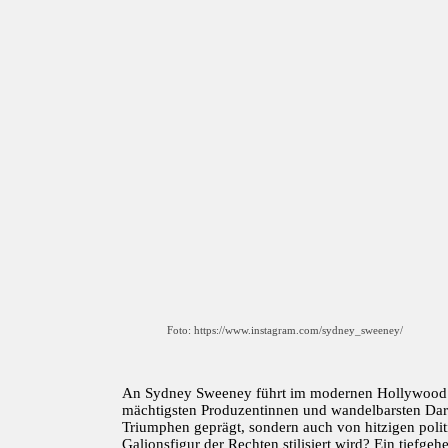
Foto: https://www.instagram.com/sydney_sweeney/
An Sydney Sweeney führt im modernen Hollywood abso
mächtigsten Produzentinnen und wandelbarsten Dars
Triumphen geprägt, sondern auch von hitzigen politi
Galionsfigur der Rechten stilisiert wird? Ein tiefgeh