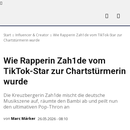
Start
Influencer & Creator
Wie Rapperin Zah1de vom TikTok-Star zur
Chartstürmerin wurde
Influencer & Creator
Musik & Artists
Wie Rapperin Zah1de vom
TikTok-Star zur Chartstürmerin
wurde
Die Kreuzbergerin Zah1de mischt die deutsche
Musikszene auf, räumte den Bambi ab und peilt nun
den ultimativen Pop-Thron an
von
Marc Märker
26.05.2026 - 08:10