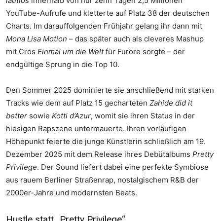
lautlos
innerhalb von nur zehn Tagen 2,5 Millionen
YouTube-Aufrufe und kletterte auf Platz 38 der deutschen
Charts. Im darauffolgenden Frühjahr gelang ihr dann mit
Mona Lisa Motion
– das später auch als cleveres Mashup
mit Cros
Einmal um die Welt
für Furore sorgte – der
endgültige Sprung in die Top 10.
Den Sommer 2025 dominierte sie anschließend mit starken
Tracks wie dem auf Platz 15 gecharteten
Zahide did it
better
sowie
Kotti d’Azur
, womit sie ihren Status in der
hiesigen Rapszene untermauerte. Ihren vorläufigen
Höhepunkt feierte die junge Künstlerin schließlich am 19.
Dezember 2025 mit dem Release ihres Debütalbums
Pretty
Privilege
. Der Sound liefert dabei eine perfekte Symbiose
aus rauem Berliner Straßenrap, nostalgischem R&B der
2000er-Jahre und modernsten Beats.
Hustle statt „Pretty Privilege“