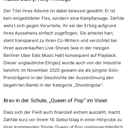
Der Titel ihres Albums ist dabei bewusst gewählt. Er ist
kein eingebildeter Flex, sondern eine Kampfansage. Zah1de
wehrt sich gegen Vorurteile, ihr sei der Erfolg aufgrund
ihres Aussehens einfach zugeflogen. Sie arbeitet hart,
steht transparent zu ihren Co-Writern und verzichtet bei
ihren ausverkauften Live-Shows (wie in der riesigen
Berliner Uber Eats Music Hall) konsequent auf Playback.
Dieser unglaubliche Ehrgeiz wurde auch von der Industrie
belohnt: Im November 2025 gewann sie als jüngste Solo-
Preisträgerin in der Geschichte der Auszeichnung den
begehrten Bambi in der Kategorie „Shootingstar“.
Brav in der Schule, „Queen of Pop“ im Visier
Dass sich der Fleiß auch finanziell extrem auszahlt, macht
Zah1de kurz vor ihrem 16. Geburtstag in einer Hörprobe zu
ihrer kommenden Single
Queen of Pop
unmissverständlich