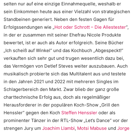
selten nur auf eine einzige Einnahmequelle, weshalb er
sein Einkommen heute aus einer Vielzahl von strategischen
Standbeinen generiert. Neben den festen Gagen für
Erfolgssendungen wie „
Hot oder Schrott – Die Allestester
“,
in der er zusammen mit seiner Ehefrau Nicole Produkte
bewertet, ist er auch als Autor erfolgreich. Seine Bücher
„Ich scheiß auf Winkel“ und das Kochbuch „Abgespeckt!“
verkauften sich sehr gut und trugen wesentlich dazu bei,
das Vermögen von Detlef Steves weiter auszubauen. Auch
musikalisch probierte sich das Multitalent aus und testete
in den Jahren 2021 und 2022 mit mehreren Singles im
Schlagerbereich den Markt. Zwar blieb der ganz große
charttechnische Erfolg aus, doch als regelmäßiger
Herausforderer in der populären Koch-Show „Grill den
Henssler“ gegen den Koch
Steffen Henssler
oder als
prominenter Tänzer in der RTL-Show „Let’s Dance“ vor der
strengen Jury um
Joachim Llambi
,
Motsi Mabuse
und
Jorge