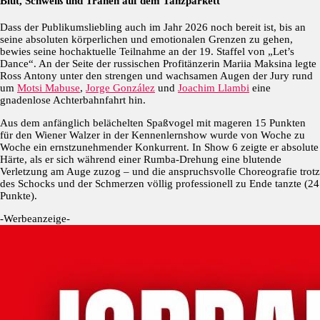
Blut, Schweiß und Tränen auf dem Tanzparkett
Dass der Publikumsliebling auch im Jahr 2026 noch bereit ist, bis an
seine absoluten körperlichen und emotionalen Grenzen zu gehen,
bewies seine hochaktuelle Teilnahme an der 19. Staffel von „Let’s
Dance“. An der Seite der russischen Profitänzerin Mariia Maksina legte
Ross Antony unter den strengen und wachsamen Augen der Jury rund
um
Motsi Mabuse
,
Jorge González
und
Joachim Llambi
eine
gnadenlose Achterbahnfahrt hin.
Aus dem anfänglich belächelten Spaßvogel mit mageren 15 Punkten
für den Wiener Walzer in der Kennenlernshow wurde von Woche zu
Woche ein ernstzunehmender Konkurrent. In Show 6 zeigte er absolute
Härte, als er sich während einer Rumba-Drehung eine blutende
Verletzung am Auge zuzog – und die anspruchsvolle Choreografie trotz
des Schocks und der Schmerzen völlig professionell zu Ende tanzte (24
Punkte).
-Werbeanzeige-