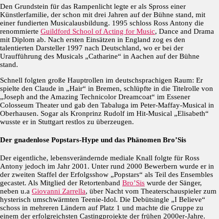
Den Grundstein für das Rampenlicht legte er als Spross einer
Künstlerfamilie, der schon mit drei Jahren auf der Bühne stand, mit
einer fundierten Musicalausbildung. 1995 schloss Ross Antony die
renommierte
Guildford School of Acting for Music
, Dance and Drama
mit Diplom ab. Nach ersten Einsätzen in England zog es den
talentierten Darsteller 1997 nach Deutschland, wo er bei der
Uraufführung des Musicals „Catharine“ in Aachen auf der Bühne
stand.
Schnell folgten große Hauptrollen im deutschsprachigen Raum: Er
spielte den Claude in „Hair“ in Bremen, schlüpfte in die Titelrolle von
„Joseph and the Amazing Technicolor Dreamcoat“ im Essener
Colosseum Theater und gab den Tabaluga im Peter-Maffay-Musical in
Oberhausen. Sogar als Kronprinz Rudolf im Hit-Musical „Elisabeth“
wusste er in Stuttgart restlos zu überzeugen.
Der gnadenlose Popstars-Hype und das Phänomen Bro’Sis
Der eigentliche, lebensverändernde mediale Knall folgte für Ross
Antony jedoch im Jahr 2001. Unter rund 2000 Bewerbern wurde er in
der zweiten Staffel der Erfolgsshow „Popstars“ als Teil des Ensembles
gecastet. Als Mitglied der Retortenband
Bro’Sis
wurde der Sänger,
neben u.a
Giovanni Zarrella
, über Nacht vom Theaterschauspieler zum
hysterisch umschwärmten Teenie-Idol. Die Debütsingle „I Believe“
schoss in mehreren Ländern auf Platz 1 und machte die Gruppe zu
einem der erfolgreichsten Castingprojekte der frühen 2000er-Jahre.